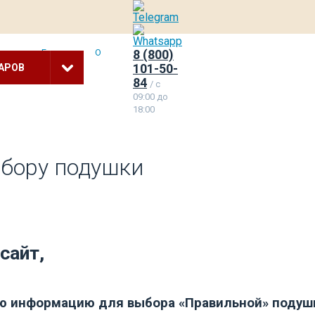
статьи
Гарантия
О
8 (800)
101-50-
АРОВ
84
/ c
09:00 до
18:00
бору подушки
сайт,
ую информацию для выбора «Правильной» подуш