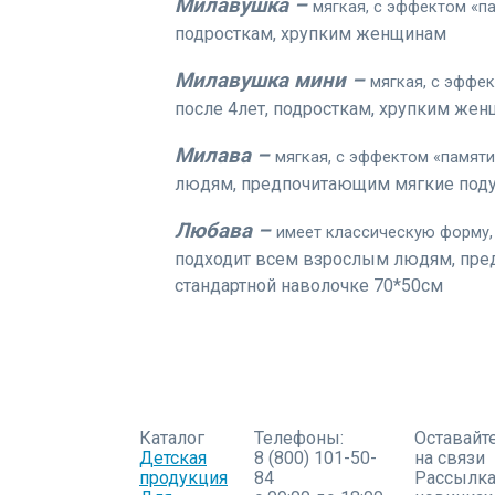
Милавушка –
мягкая, с эффектом «па
подросткам, хрупким женщинам
Милавушка мини –
мягкая, с эффек
после 4лет, подросткам, хрупким же
Милава –
мягкая, с эффектом «памяти»
людям, предпочитающим мягкие подуш
Любава –
имеет классическую форму,
подходит всем взрослым людям, пред
стандартной наволочке 70*50см
Каталог
Телефоны:
Оставайт
Детская
8 (800) 101-50-
на связи
продукция
84
Рассылка